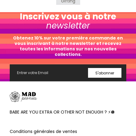
Gifting
Inscrivez vous à notre
newsletter
Obtenez 10% sur votre première commande en
vous inscrivant à notre newsletter et recevez
toutes les informations sur nos nouvelles
collections.
Email
S'abonner
Mad
Peonies
BABE ARE YOU EXTRA OR OTHER NOT ENOUGH ? ⚡️🪩
Conditions générales de ventes