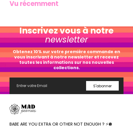
Vu récemment
Inscrivez vous à notre
newsletter
Obtenez 10% sur votre première commande en
vous inscrivant à notre newsletter et recevez
toutes les informations sur nos nouvelles
collections.
Email
S'abonner
Mad
Peonies
BABE ARE YOU EXTRA OR OTHER NOT ENOUGH ? ⚡️🪩