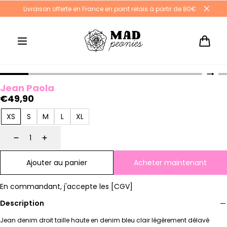
Aller au
Livraison offerte en France en point relais à partir de 80€
contenu
Panier
Jean Paola
Prix
€49,90
XS
S
M
L
XL
habituel
Diminuer
Augmenter
Ajouter au panier
Acheter maintenant
En commandant, j'accepte les [CGV]
Description
Jean denim droit taille haute en denim bleu clair légèrement délavé